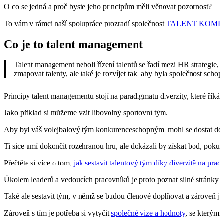
O co se jedná a proč byste jeho principům měli věnovat pozornost?
To vám v rámci naší spolupráce prozradí společnost
TALENT KOM
Co je to talent management
Talent management neboli řízení talentů se řadí mezi HR strategie
zmapovat talenty, ale také je rozvíjet tak, aby byla společnost sch
Principy talent managementu stojí na paradigmatu diverzity, které řík
Jako příklad si můžeme vzít libovolný sportovní tým.
Aby byl váš volejbalový tým konkurenceschopným, mohl se dostat do ex
Ti sice umí dokončit rozehranou hru, ale dokázali by získat bod, po
Přečtěte si více o tom,
jak sestavit talentový tým díky diverzitě na prac
Úkolem leaderů a vedoucích pracovníků je proto poznat silné stránky a
Také ale sestavit tým, v němž se budou členové doplňovat a zároveň je
Zároveň s tím je potřeba si vytyčit
společné vize a hodnoty
, se kterým