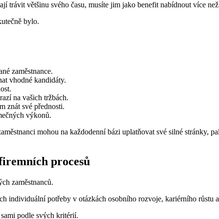
jí trávit většinu svého času, musíte jim jako benefit nabídnout více n
skutečně bylo.
vané zaměstnance.
nat vhodné kandidáty.
ost.
razí na vašich tržbách.
 znát své přednosti.
imečných výkonů.
 zaměstnanci mohou na každodenní bázi uplatňovat své silné stránky, pa
firemních procesů
ných zaměstnanců.
ch individuální potřeby v otázkách osobního rozvoje, kariérního růstu 
sami podle svých kritérií.