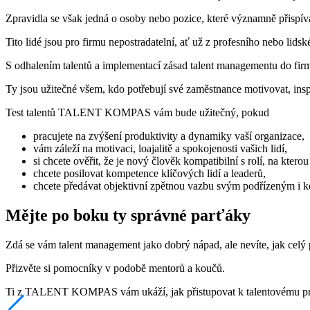
Zpravidla se však jedná o osoby nebo pozice, které významně přispíva
Tito lidé jsou pro firmu nepostradatelní, ať už z profesního nebo lidsk
S odhalením talentů a implementací zásad talent managementu d
Ty jsou užitečné všem, kdo potřebují své zaměstnance motivovat, inspir
Test talentů TALENT KOMPAS vám bude užitečný, pokud
pracujete na zvýšení produktivity a dynamiky vaší organizace,
vám záleží na motivaci, loajalitě a spokojenosti vašich lidí,
si chcete ověřit, že je nový člověk kompatibilní s rolí, na kterou
chcete posilovat kompetence klíčových lidí a leaderů,
chcete předávat objektivní zpětnou vazbu svým podřízeným i 
Mějte po boku ty správné parťáky
Zdá se vám talent management jako dobrý nápad, ale nevíte, jak celý 
Přizvěte si pomocníky v podobě mentorů a koučů.
Ti z TALENT KOMPAS vám ukáží, jak přistupovat k talentovému profil