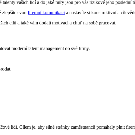
talenty vašich lidí a do jaké míry jsou pro vás rizikové jeho poslední tři
é zlepšíte svou
firemní komunikaci
a nastavíte si konstruktivní a cílev
ich cílů a také vám dodají motivaci a chuť na sobě pracovat.
ntovat moderní talent management do své firmy.
prodat.
íčové lidi. Cílem je, aby silné stránky zaměstnanců pomáhaly plnit firemn