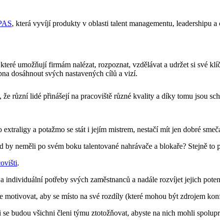
PAS
, která vyvíjí produkty v oblasti talent managementu, leadershipu a
, které umožňují firmám nalézat, rozpoznat, vzdělávat a udržet si své 
opna dosáhnout svých nastavených cílů a vizí.
á, že různí lidé přinášejí na pracoviště různé kvality a díky tomu jsou
traligy a potažmo se stát i jejím mistrem, nestačí mít jen dobré smeč
kud by neměli po svém boku talentované nahrávače a blokaře? Stejně to 
ovišti
.
 individuální potřeby svých zaměstnanců a nadále rozvíjet jejich poten
 motivovat, aby se místo na své rozdíly (které mohou být zdrojem konflik
i se budou všichni členi týmu ztotožňovat, abyste na nich mohli spolup