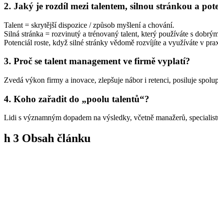
2. Jaký je rozdíl mezi talentem, silnou stránkou a po
Talent = skrytější dispozice / způsob myšlení a chování.
Silná stránka = rozvinutý a trénovaný talent, který používáte s dobrý
Potenciál roste, když silné stránky vědomě rozvíjíte a využíváte v prax
3. Proč se talent management ve firmě vyplatí?
Zvedá výkon firmy a inovace, zlepšuje nábor i retenci, posiluje spolu
4. Koho zařadit do „poolu talentů“?
Lidi s významným dopadem na výsledky, včetně manažerů, specialistů i 
h
3
Obsah článku