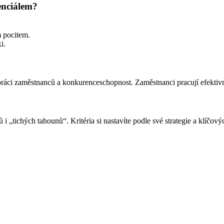
tenciálem?
m pocitem.
i.
práci zaměstnanců a konkurenceschopnost. Zaměstnanci pracují efektivněj
„tichých tahounů“. Kritéria si nastavíte podle své strategie a klíčovýc