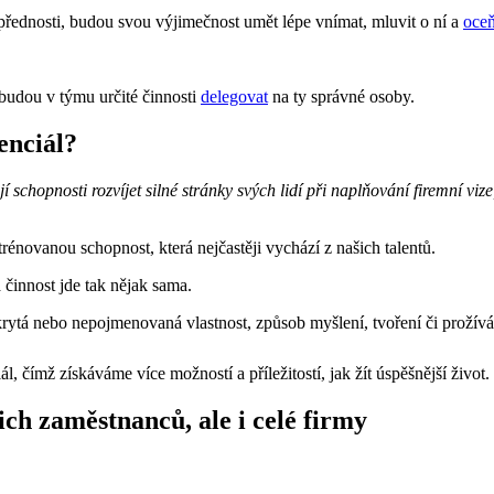
přednosti, budou svou výjimečnost umět lépe vnímat, mluvit o ní a
oceň
budou v týmu určité činnosti
delegovat
na ty správné osoby.
tenciál?
hopnosti rozvíjet silné stránky svých lidí při naplňování firemní vize
rénovanou schopnost, která nejčastěji vychází z našich talentů.
činnost jde tak nějak sama.
 nebo nepojmenovaná vlastnost, způsob myšlení, tvoření či prožíván
ál, čímž získáváme více možností a příležitostí, jak žít úspěšnější život.
ch zaměstnanců, ale i celé firmy