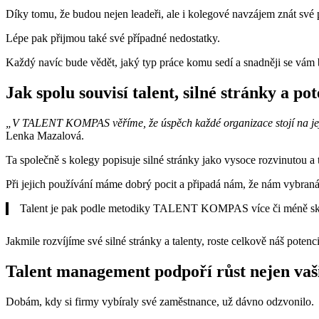
Díky tomu, že budou nejen leadeři, ale i kolegové navzájem znát své 
Lépe pak přijmou také své případné nedostatky.
Každý navíc bude vědět, jaký typ práce komu sedí a snadněji se vám 
Jak spolu souvisí talent, silné stránky a po
„V TALENT KOMPAS věříme, že úspěch každé organizace stojí na její sc
Lenka Mazalová.
Ta společně s kolegy popisuje silné stránky jako vysoce rozvinutou a t
Při jejich používání máme dobrý pocit a připadá nám, že nám vybraná 
Talent je pak podle metodiky TALENT KOMPAS více či méně skrytá
Jakmile rozvíjíme své silné stránky a talenty, roste celkově náš potenci
Talent management podpoří růst nejen vaši
Dobám, kdy si firmy vybíraly své zaměstnance, už dávno odzvonilo.