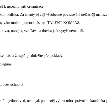
jí k úspěchu vaší organizace.
ého hlediska. Za talenty bývají všeobecně považováni nejčastěji manažeři 
o firmy vám mohou pomoci nástroje TALENT KOMPAS.
ovat, rozvíjet, vzdělávat a dovést je k vytyčenému cíli.
 se hlásí a že splňuje důležité předpoklady,
kolegům.
proces uchopit?
u jednotlivců, nebo jak podle něj vybrat toho správného kandidáta p