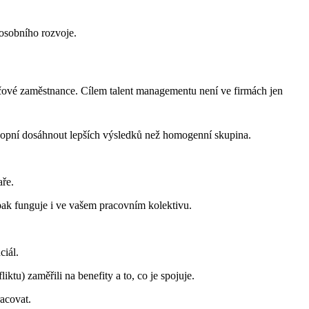
 osobního rozvoje.
klíčové zaměstnance. Cílem talent managementu není ve firmách jen
 schopní dosáhnout lepších výsledků než homogenní skupina.
aře.
pak funguje i ve vašem pracovním kolektivu.
ciál.
tu) zaměřili na benefity a to, co je spojuje.
racovat.