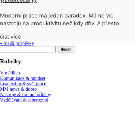
Moderní práce má jeden paradox. Máme víc
nástrojů na produktivitu než kdy dřív. A přesto...
číst více
« Starší příspěvky
Hledat:
Rubriky
V médiích
Komunikace & mindset
Leadership & svět práce
MM news & dobro
Nástroje & firemní příběhy
Vzdělávání & seberozvoj