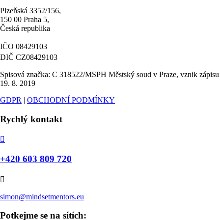
Plzeňská 3352/156,
150 00 Praha 5,
Česká republika
IČO 08429103
DIČ CZ08429103
Spisová značka: C 318522/MSPH Městský soud v Praze, vznik zápisu
19. 8. 2019
GDPR
|
OBCHODNÍ PODMÍNKY
Rychlý kontakt

+420 603 809 720

simon@mindsetmentors.eu
Potkejme se na sítích: