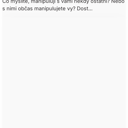
Co myslíte, manipulují s vámi někdy ostatní? Nebo
s nimi občas manipulujete vy? Dost...