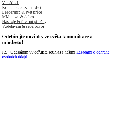
V médiích
Komunikace & mindset
Leadership & svět práce
MM news & dobro
Nástroje & firemní příběhy
Vzdělávání & seberozvoj
Odebírejte novinky ze světa komunikace a
mindsetu!
P.S.: Odesláním vyjadřujete souhlas s našimi
Zásadami o ochraně
osobních údajů