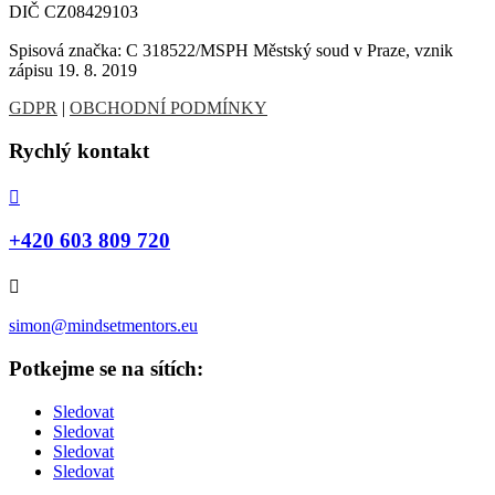
DIČ CZ08429103
Spisová značka: C 318522/MSPH Městský soud v Praze, vznik
zápisu 19. 8. 2019
GDPR
|
OBCHODNÍ PODMÍNKY
Rychlý kontakt

+420 603 809 720

simon@mindsetmentors.eu
Potkejme se na sítích:
Sledovat
Sledovat
Sledovat
Sledovat