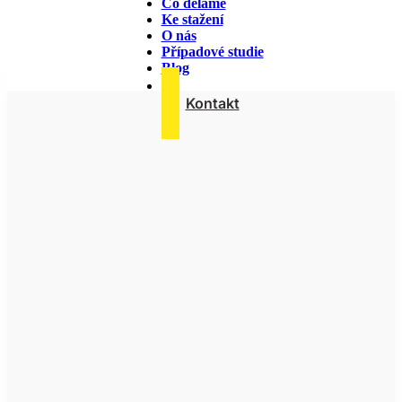
Co děláme
Ke stažení
Vzdělávání & seberozvoj
O nás
Případové studie
Blog
Kontakt