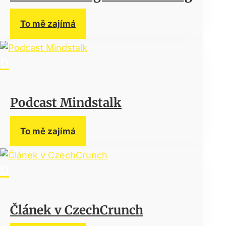
To mě zajímá
Podcast Mindstalk
To mě zajímá
Článek v CzechCrunch