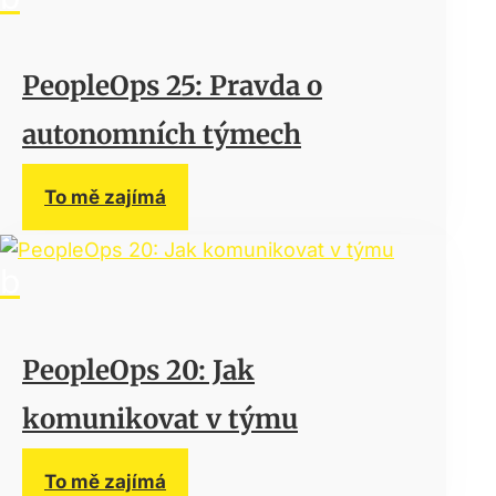
PeopleOps 25: Pravda o
autonomních týmech
To mě zajímá
PeopleOps 20: Jak
komunikovat v týmu
To mě zajímá