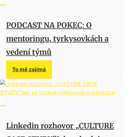
PODCAST NA POKEC: O
mentoringu, tyrkysovkách a
vedení týmů
To mě zajímá
Linkedin rozhovor „CULTURE