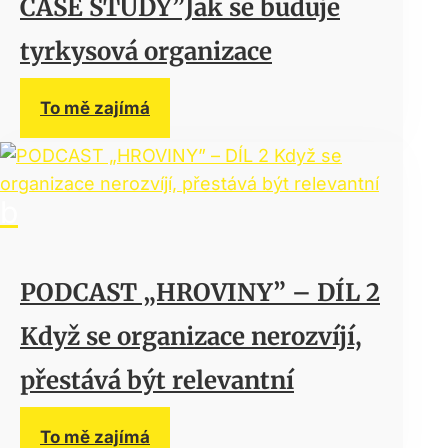
CASE STUDY”Jak se buduje
tyrkysová organizace
To mě zajímá
PODCAST „HROVINY” – DÍL 2
Když se organizace nerozvíjí,
přestává být relevantní
To mě zajímá