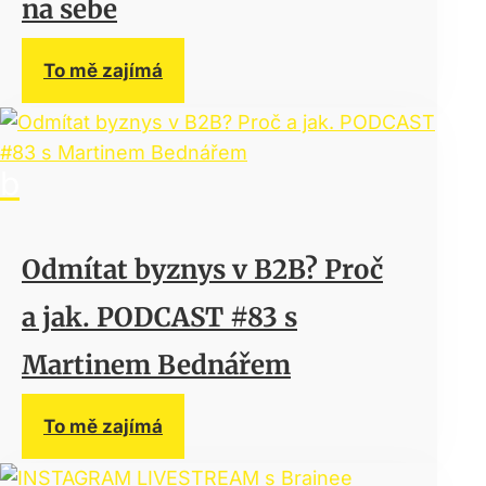
na sebe
To mě zajímá
Odmítat byznys v B2B? Proč
a jak. PODCAST #83 s
Martinem Bednářem
To mě zajímá