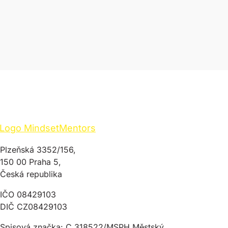
Plzeňská 3352/156,
150 00 Praha 5,
Česká republika
IČO 08429103
DIČ CZ08429103
Spisová značka: C 318522/MSPH Městský