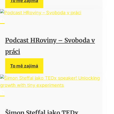
To mě zajímá
Podcast HRoviny – Svoboda v
práci
To mě zajímá
Šimon Steffal jako TEDx