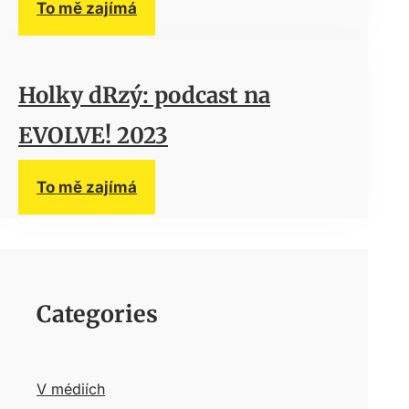
To mě zajímá
Holky dRzý: podcast na
EVOLVE! 2023
To mě zajímá
Categories
V médiích