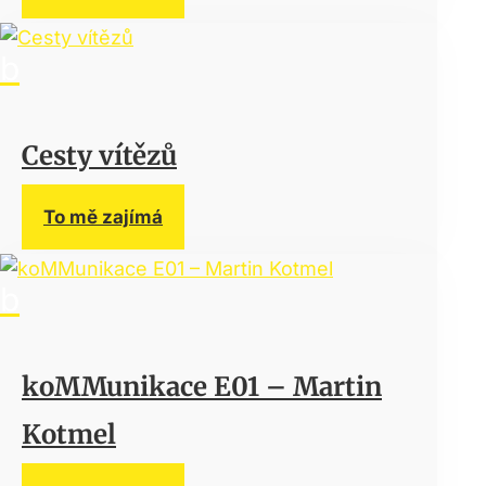
Cesty vítězů
To mě zajímá
koMMunikace E01 – Martin
Kotmel