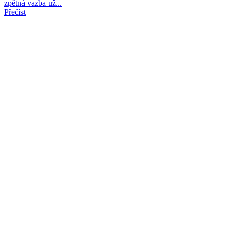
zpětná vazba už...
Přečíst