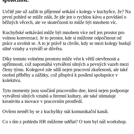
Určitě jste už zažili to příjemné setkání s kolegy v kuchyňce, že? Na
první pohled se může zdát, že jde jen o rychlou kávu a povídání o
běžných věcech, ale ve skutečnosti to může být mnohem víc.
Kuchyňské setkávání může být mnohem více než jen prostor pro
volnou konverzaci. Je to prostor, kde si můžeme odpočinout od
práce a uvolnit se. A to je právě ta chvíle, kdy se mezi kolegy budují
silné vztahy a vytváří se důvěra.
Díky tomuto volnému prostoru může vést k větší otevřenosti a
upřímnosti, což napomáhá vytváření silných a pevných vazeb mezi
členy týmu. Kolegové zde sdílí nejen pracovní zkušenosti, ale také
osobní příběhy a zážitky, což přispívá k posílení spolupráce v
kolektivu.
Tyto momenty jsou součástí pracovního dne, která nejen podporuje
vytváření silných vztahů a firemní kultury, ale také stimuluje
kreativitu a inovace v pracovním prostředí.
Ovšem neměl by se z kuchyňky stát komunikační kanál.
Co s tím z pohledu HR můžeme udělat? O tom byl náš workshop.