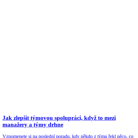
Jak zlepšit týmovou spolupráci, když to mezi
manažery a týmy drhne
Vzpomenete si na poslední poradu, kdy někdo z týmu řekl něco, co