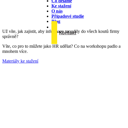
Co děláme
Ke stažení
SUHR konference 19.9.2024
O nás
Případové studie
Blog
Byli jste účastníky workshopu?
Už víte, jak zajistit, aby informace proudily do všech koutů firmy
Kontakt
správně?
Víte, co pro to můžete jako HR udělat? Co na workshopu padlo a
mnohem více.
Materiály ke stažení