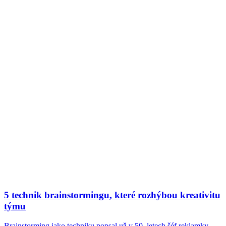
5 technik brainstormingu, které rozhýbou kreativitu
týmu
Brainstorming jako techniku popsal už v 50. letech šéf reklamky