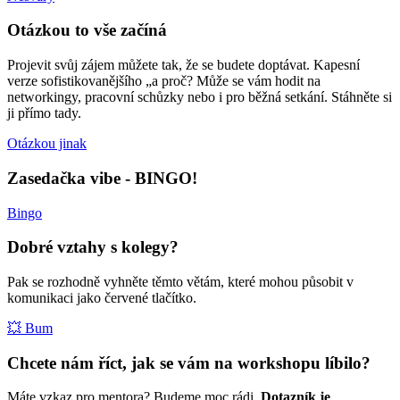
Otázkou to vše začíná
Projevit svůj zájem můžete tak, že se budete doptávat. Kapesní
verze sofistikovanějšího „a proč? Může se vám hodit na
networkingy, pracovní schůzky nebo i pro běžná setkání. Stáhněte si
ji přímo tady.
Otázkou jinak
Zasedačka vibe - BINGO!
Bingo
Dobré vztahy s kolegy?
Pak se rozhodně vyhněte těmto větám, které mohou působit v
komunikaci jako červené tlačítko.
💥 Bum
Chcete nám říct, jak se vám na workshopu líbilo?
Máte vzkaz pro mentora? Budeme moc rádi.
Dotazník je