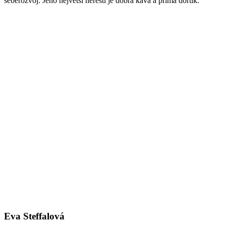
seberozvoj. Jeho největší neřestí je dobrá káva a prima dortík.
Eva Steffalová