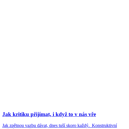
Jak kritiku přijímat, i když to v nás vře
Jak zpětnou vazbu dávat, dnes tuší skoro každý. Konstruktivní