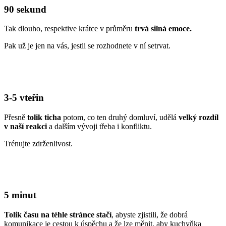
90 sekund
Tak dlouho, respektive krátce v průměru
trvá silná emoce.
Pak už je jen na vás, jestli se rozhodnete v ní setrvat.
3-5 vteřin
Přesně
tolik ticha
potom, co ten druhý domluví, udělá
velký rozdíl
v naší reakci
a dalším vývoji třeba i konfliktu.
Trénujte zdrženlivost.
5 minut
Tolik času na téhle stránce stačí
, abyste zjistili, že dobrá
komunikace je cestou k úspěchu a že lze měnit, aby kuchyňka