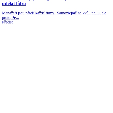
udělat lídra
Manažeři jsou páteří každé firmy. Samozřejmě ne kvůli titulu, ale
proto, že...
Přečíst