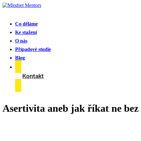
Co děláme
Ke stažení
O nás
Případové studie
Blog
Kontakt
Asertivita aneb jak říkat ne bez