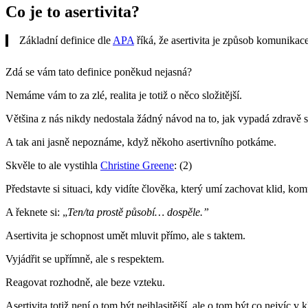
Co je to asertivita?
Základní definice dle
APA
říká, že asertivita je způsob komunikace
Zdá se vám tato definice poněkud nejasná?
Nemáme vám to za zlé, realita je totiž o něco složitější.
Většina z nás nikdy nedostala žádný návod na to, jak vypadá zdravě
A tak ani jasně nepoznáme, když někoho asertivního potkáme.
Skvěle to ale vystihla
Christine Greene
: (2)
Představte si situaci, kdy vidíte člověka, který umí zachovat klid, k
A řeknete si: „
Ten/ta prostě působí… dospěle.”
Asertivita je schopnost umět mluvit přímo, ale s taktem.
Vyjádřit se upřímně, ale s respektem.
Reagovat rozhodně, ale beze vzteku.
Asertivita totiž není o tom být nejhlasitější, ale o tom být co nejvíc v k