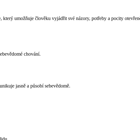
, který umožňuje člověku vyjádřit své názory, potřeby a pocity otevřeně
 sebevědomé chování.
omunikuje jasně a působí sebevědomě.
lidu.