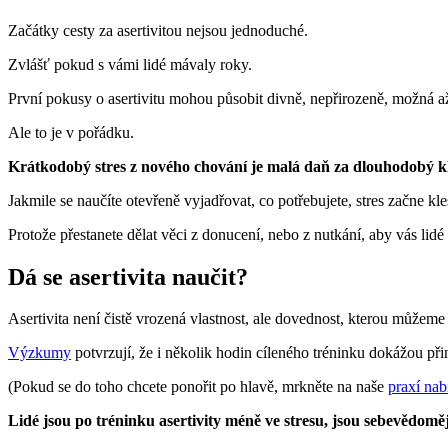
Začátky cesty za asertivitou nejsou jednoduché.
Zvlášť pokud s vámi lidé mávaly roky.
První pokusy o asertivitu mohou působit divně, nepřirozeně, možná a
Ale to je v pořádku.
Krátkodobý stres z nového chování je malá daň za dlouhodobý kl
Jakmile se naučíte otevřeně vyjadřovat, co potřebujete, stres začne kle
Protože přestanete dělat věci z donucení, nebo z nutkání, aby vás lidé m
Dá se asertivita naučit?
Asertivita není čistě vrozená vlastnost, ale dovednost, kterou můžeme
Výzkumy
potvrzují, že i několik hodin cíleného tréninku dokážou při
(Pokud se do toho chcete ponořit po hlavě, mrkněte na naše
praxí na
Lidé jsou po tréninku asertivity méně ve stresu, jsou sebevědomějš