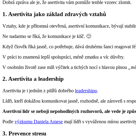
Dobrá zpráva ale je, že asertivita vám pomůže tenhle vzorec zlomit.
1. Asertivita jako základ zdravých vztahů
Vztahy, kde je přítomná otevřená, asertivní komunikace, bývají stabiln
Ne nadarmo se říká, že komunikace je klíč. 🙂
Když člověk říká jasně, co potřebuje, dává druhému šanci reagovat fé
V práci to znamená lepší spolupráci, méně zmatku a víc důvěry.
V osobním životě zase míň výčitek a tichých nocí s hlavou plnou
„mě
2. Asertivita a leadership
Asertivita je i jedním z pilířů dobrého
leadershipu
.
Lídři, kteří dokážou komunikovat jasně, rozhodně, ale zároveň s respe
Asertivní lídr se nebojí nepohodlných rozhovorů, ale vede je způs
Podle
výzkumu Daniela Amese
mají lídři s vyváženou mírou asertivity
3. Prevence stresu