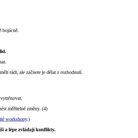
ž bojácně.
id.
sat.
ěli rádi, ale začnete je dělat z rozhodnutí.
 vytrénovat.
nést měřitelné změny. (4)
bité workshopy
.)
í a lépe zvládají konflikty.