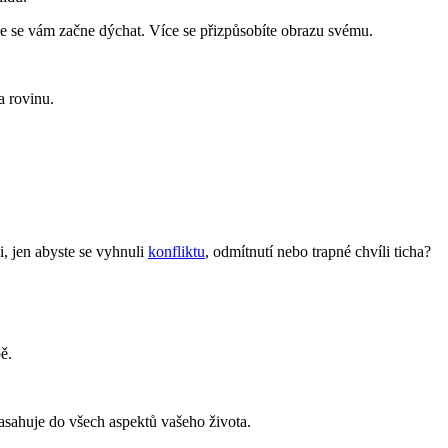
e se vám začne dýchat. Více se přizpůsobíte obrazu svému.
a rovinu.
li, jen abyste se vyhnuli
konfliktu
, odmítnutí nebo trapné chvíli ticha?
ě.
asahuje do všech aspektů vašeho života.