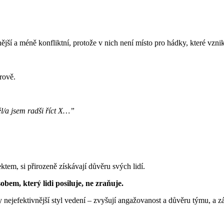
ější a méně konfliktní, protože v nich není místo pro hádky, které vznik
rově.
l/a jsem radši říct X…”
ktem, si přirozeně získávají důvěru svých lidí.
obem, který lidi posiluje, ne zraňuje.
 nejefektivnější styl vedení – zvyšují angažovanost a důvěru týmu, a zár