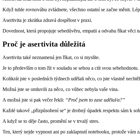
Když tuhle rovnováhu zvládnete, všechno ostatní se začne měnit. Lép
Asertivita je zkrátka zdravá dospělost v praxi.
Dovednost, která propojuje sebedůvěru, empatii a odvahu říkat věci n
Proč je asertivita důležitá
Asertivita také neznamená jen říkat, co si myslíte.
Je to především o tom žít v souladu se sebou a ctít svou sebehodnotu.
Kolikrát jste v posledních týdnech udělali něco, co jste vlastně nechtě
Možná jste se omluvili za něco, co vůbec nebyla vaše vina.
A možná jste si pak večer řekli:
“Proč jsem to zase udělal/a?”
Každé takové „přizpůsobení se“ je drobný úpadek respektu sám k sob
A když se to děje často, promění se v trvalý stres.
Ten, který nejde vypnout ani po zaklapnutí notebooku, protože vám z