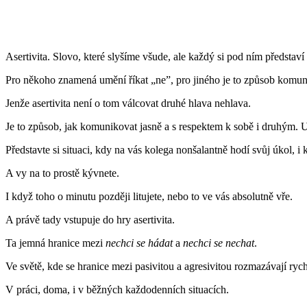
Asertivita. Slovo, které slyšíme všude, ale každý si pod ním představí
Pro někoho znamená umění říkat „ne”, pro jiného je to způsob komunika
Jenže asertivita není o tom válcovat druhé hlava nehlava.
Je to způsob, jak komunikovat jasně a s respektem k sobě i druhým. U
Představte si situaci, kdy na vás kolega nonšalantně hodí svůj úkol, i 
A vy na to prostě kývnete.
I když toho o minutu později litujete, nebo to ve vás absolutně vře.
A právě tady vstupuje do hry asertivita.
Ta jemná hranice mezi
nechci se hádat
a
nechci se nechat
.
Ve světě, kde se hranice mezi pasivitou a agresivitou rozmazávají rychle
V práci, doma, i v běžných každodenních situacích.