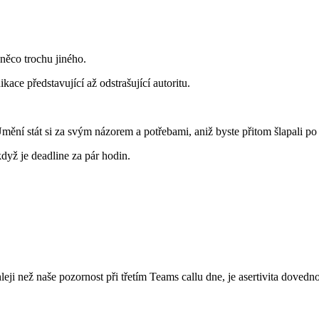
 něco trochu jiného.
ce představující až odstrašující autoritu.
mění stát si za svým názorem a potřebami, aniž byste přitom šlapali po
když je deadline za pár hodin.
ji než naše pozornost při třetím Teams callu dne, je asertivita dovednost