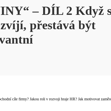
Y“ – DÍL 2 Když s
zvíjí, přestává být
evantní
a obchodní cíle firmy? Jakou roli v rozvoji hraje HR? Jak motivovat z