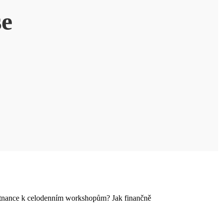
e
aměstnance k celodenním workshopům? Jak finančně