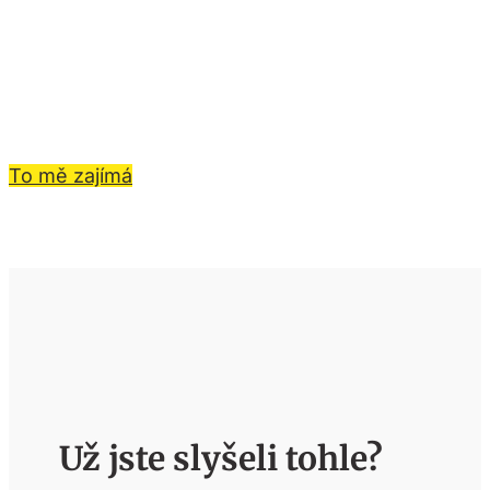
To mě zajímá
Už jste slyšeli tohle?