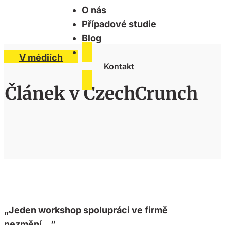
O nás
Případové studie
Blog
V médiích
Kontakt
Článek v CzechCrunch
„Jeden workshop spolupráci ve firmě
nezmění…“