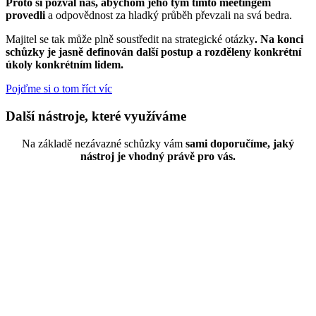
Proto si pozval nás, abychom jeho tým tímto meetingem
provedli
a odpovědnost za hladký průběh převzali na svá bedra.
Majitel se tak může plně soustředit na strategické otázky
. Na konci
schůzky je jasně definován další postup a rozděleny konkrétní
úkoly konkrétním lidem.
Pojďme si o tom říct víc
Další nástroje, které využíváme
Na základě nezávazné schůzky vám
sami doporučíme, jaký
nástroj je vhodný právě pro vás.