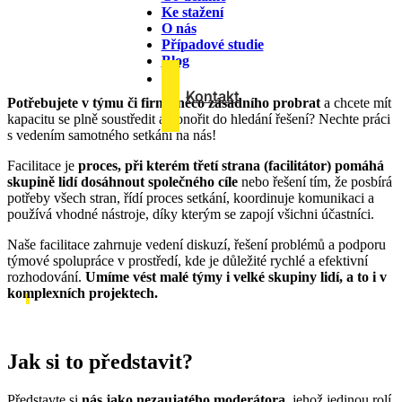
Ke stažení
Co děláme
O nás
Případové studie
Facilitace
Blog
Kontakt
Potřebujete v týmu či firmě něco zásadního probrat
a chcete mít
kapacitu se plně soustředit a ponořit do hledání řešení? Nechte práci
s vedením samotného setkání na nás!
Facilitace je
proces, při kterém třetí strana (facilitátor) pomáhá
skupině lidí dosáhnout společného cíle
nebo řešení tím, že posbírá
potřeby všech stran, řídí proces setkání, koordinuje komunikaci a
používá vhodné nástroje, díky kterým se zapojí všichni účastníci.
Naše facilitace zahrnuje vedení diskuzí, řešení problémů a podporu
týmové spolupráce v prostředí, kde je důležité rychlé a efektivní
rozhodování.
Umíme vést malé týmy i velké skupiny lidí, a to i v
komplexních projektech.
Jak si to představit?
Představte si
nás jako nezaujatého moderátora
, jehož jedinou rolí